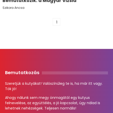
Bemutatkozik: a Magyar Vizsla
Szikora Ancsa
1
Bemutatkozás
Szeretjük a kutyákat! Valószínűleg te is, ha már itt vagy.
Tök jó!
Ahogy nálunk sem megy önmagától egy kutyus
felnevelése, az együttélés, a jó kapcsolat, úgy nálad is
lehetnek nehézségek. Teljesen normális!