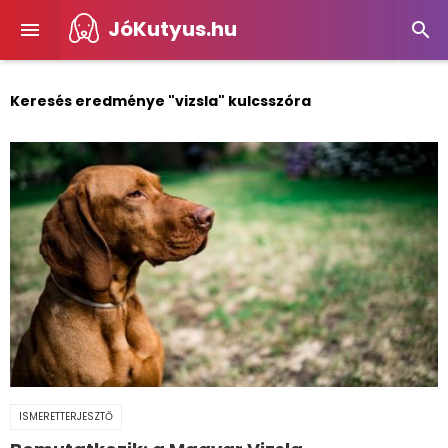
JóKutyus.hu


Keresés eredménye "vizsla" kulcsszóra
ISMERETTERJESZTŐ