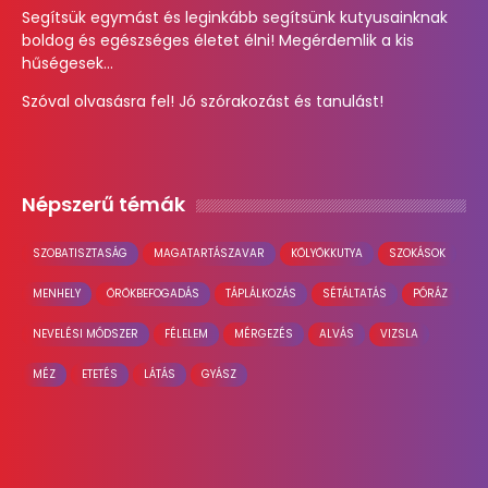
Segítsük egymást és leginkább segítsünk kutyusainknak
boldog és egészséges életet élni! Megérdemlik a kis
hűségesek...
Szóval olvasásra fel! Jó szórakozást és tanulást!
Népszerű témák
SZOBATISZTASÁG
MAGATARTÁSZAVAR
KÖLYÖKKUTYA
SZOKÁSOK
MENHELY
ÖRÖKBEFOGADÁS
TÁPLÁLKOZÁS
SÉTÁLTATÁS
PÓRÁZ
NEVELÉSI MÓDSZER
FÉLELEM
MÉRGEZÉS
ALVÁS
VIZSLA
MÉZ
ETETÉS
LÁTÁS
GYÁSZ