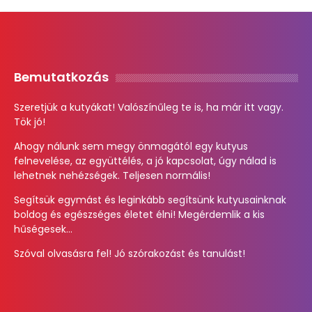
Bemutatkozás
Szeretjük a kutyákat! Valószínűleg te is, ha már itt vagy.
Tök jó!
Ahogy nálunk sem megy önmagától egy kutyus
felnevelése, az együttélés, a jó kapcsolat, úgy nálad is
lehetnek nehézségek. Teljesen normális!
Segítsük egymást és leginkább segítsünk kutyusainknak
boldog és egészséges életet élni! Megérdemlik a kis
hűségesek...
Szóval olvasásra fel! Jó szórakozást és tanulást!