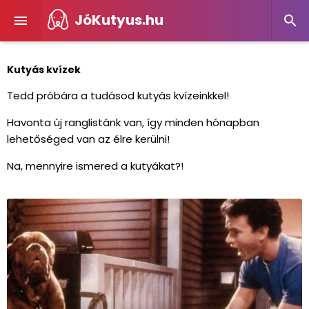
JóKutyus.hu


Kutyás kvízek
Tedd próbára a tudásod kutyás kvízeinkkel!
Havonta új ranglistánk van, így minden hónapban
lehetőséged van az élre kerülni!
Na, mennyire ismered a kutyákat?!