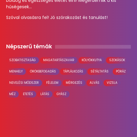
boldog és egészséges életet élni! Megérdemlik a kis
hűségesek...
Szóval olvasásra fel! Jó szórakozást és tanulást!
Népszerű témák
SZOBATISZTASÁG
MAGATARTÁSZAVAR
KÖLYÖKKUTYA
SZOKÁSOK
MENHELY
ÖRÖKBEFOGADÁS
TÁPLÁLKOZÁS
SÉTÁLTATÁS
PÓRÁZ
NEVELÉSI MÓDSZER
FÉLELEM
MÉRGEZÉS
ALVÁS
VIZSLA
MÉZ
ETETÉS
LÁTÁS
GYÁSZ