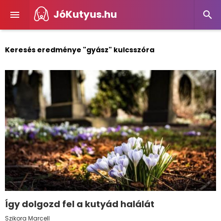
JóKutyus.hu


Keresés eredménye "gyász" kulcsszóra
Így dolgozd fel a kutyád halálát
Szikora Marcell