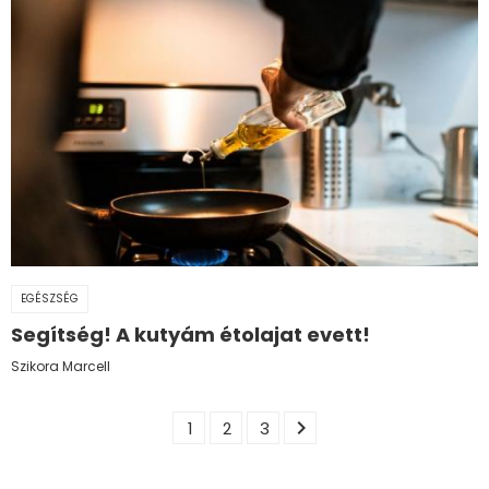
EGÉSZSÉG
Segítség! A kutyám étolajat evett!
Szikora Marcell
chevron_right
1
2
3