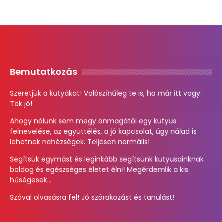
Bemutatkozás
Szeretjük a kutyákat! Valószínűleg te is, ha már itt vagy.
Tök jó!
Ahogy nálunk sem megy önmagától egy kutyus
felnevelése, az együttélés, a jó kapcsolat, úgy nálad is
lehetnek nehézségek. Teljesen normális!
Segítsük egymást és leginkább segítsünk kutyusainknak
boldog és egészséges életet élni! Megérdemlik a kis
hűségesek...
Szóval olvasásra fel! Jó szórakozást és tanulást!