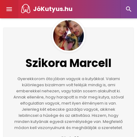
JóKutyus.hu


Szikora Marcell
Gyerekkorom óta jóban vagyok a kutyákkal. Valami
különleges bizalmam volt feléjük mindig is, ami
emberekkel nehezen, vagy talán sosem alakulhat ki.
Annak ellenére, hogy harapott is már meg kutya, szóval
elfogulatlan vagyok, mert ilyen élményem is van.
Jelenleg két ebecske gazdája vagyok, akiknek
lebilincsel a hűsége és az aktivitása. Hiszem, hogy
minden kutyának egyedi személyisége van. Megfelelő
módon kell viszonyulnunk és meghálálják a szeretetet.