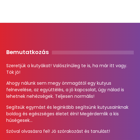
Bemutatkozás
Szeretjük a kutyákat! Valószínűleg te is, ha már itt vagy.
Tök jó!
Ahogy nálunk sem megy önmagától egy kutyus
felnevelése, az együttélés, a jó kapcsolat, úgy nálad is
lehetnek nehézségek. Teljesen normális!
Segítsük egymást és leginkább segítsünk kutyusainknak
boldog és egészséges életet élni! Megérdemlik a kis
hűségesek...
Szóval olvasásra fel! Jó szórakozást és tanulást!