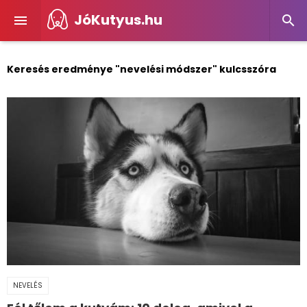
JóKutyus.hu


Keresés eredménye "nevelési módszer" kulcsszóra
NEVELÉS