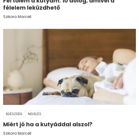
Fél tőlem a kutyám: 10 dolog, amivel a
félelem leküzdhető
Szikora Marcell
EGÉSZSÉG
NEVELÉS
Miért jó ha a kutyáddal alszol?
Szikora Marcell