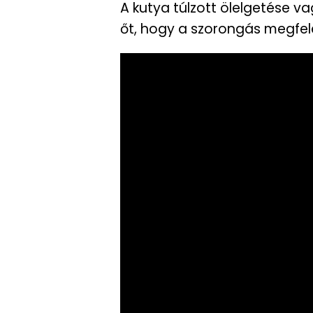
A kutya túlzott ölelgetése v
őt, hogy a szorongás megfel