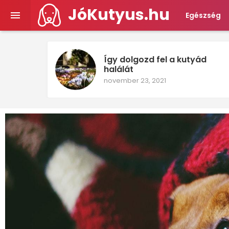
JóKutyus.hu

Egészség
Így dolgozd fel a kutyád
halálát
november 23, 2021