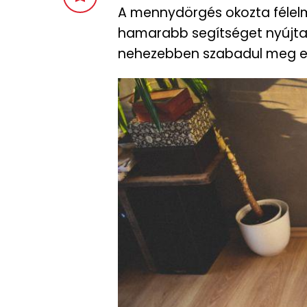
A mennydörgés okozta félelm
hamarabb segítséget nyújtan
nehezebben szabadul meg et