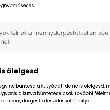
i légnyomásesés
yek félnek a mennydörgéstől, jellemzőe
egnek.
is ölelgesd
ogy ne büntesd a kutyádat, de ne is ölelgesd, m
Ugyanis a kutya büntetése csak további félelm
a mennydörgést a leszidással társítja.