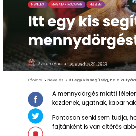
NEVELÉS
MAGATARTÁSZAVAR
FÉLELEM
Itt egy kis seg
mennydörgést
·
Szikora Ancsa
augusztus 20, 2020
Főoldal
Nevelés
Itt egy kis segítség, ha a kuty
navigate_next
navigate_next
A mennydörgés miatti félelem
kezdenek, ugatnak, kaparnak 
Pontosan senki sem tudja, ho
fajtánként is van eltérés abb
