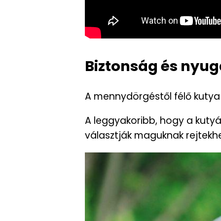
Biztonság és nyu
A mennydörgéstől félő kutya 
A leggyakoribb, hogy a kutyák
választják maguknak rejtekhe