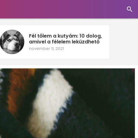

Fél tőlem a kutyám: 10 dolog,
amivel a félelem leküzdhető
november 11, 2021