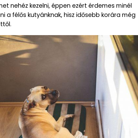
et nehéz kezelni, éppen ezért érdemes minél
i a félős kutyánknak, hisz idősebb korára még
től.