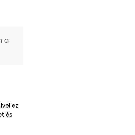
n a
ivel ez
et és