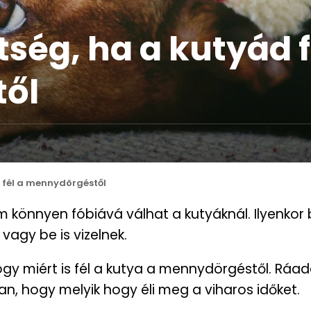
ítség, ha a kutyád f
ől
ád fél a mennydörgéstől
 könnyen fóbiává válhat a kutyáknál. Ilyenkor b
vagy be is vizelnek.
gy miért is fél a kutya a mennydörgéstől. Ráad
an, hogy melyik hogy éli meg a viharos időket.