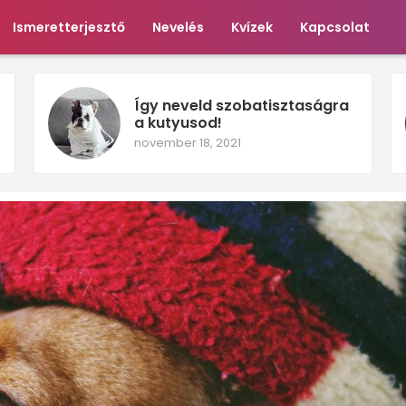
Ismeretterjesztő
Nevelés
Kvízek
Kapcsolat
Így neveld szobatisztaságra
a kutyusod!
november 18, 2021