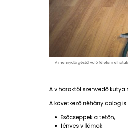
A mennydörgéstől való félelem elhatal
A viharoktól szenvedő kutya
A következő néhány dolog is 
Esőcseppek a tetőn,
fényes villámok