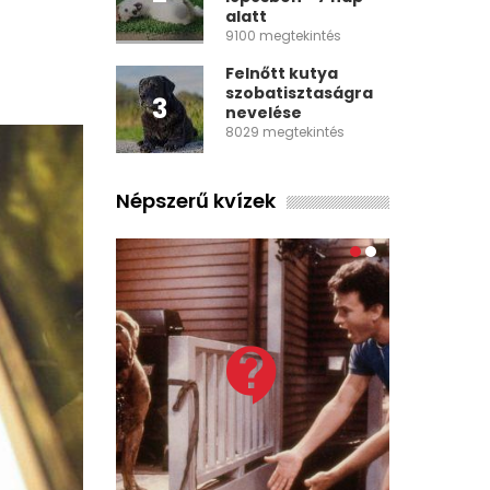
alatt
9100 megtekintés
Felnőtt kutya
szobatisztaságra
3
nevelése
8029 megtekintés
Népszerű kvízek
contact_support