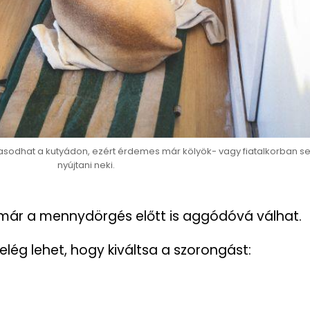
asodhat a kutyádon, ezért érdemes már kölyök- vagy fiatalkorban s
nyújtani neki.
 már a mennydörgés előtt is aggódóvá válhat.
elég lehet, hogy kiváltsa a szorongást: