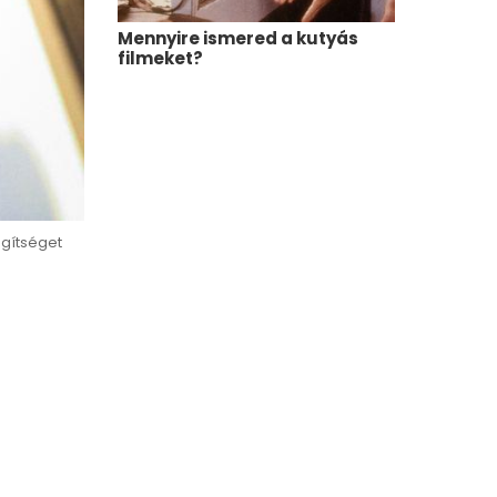
Mennyire ismered a kutyás
Mennyire i
filmeket?
egítséget