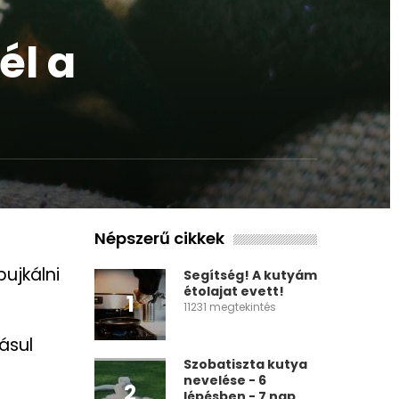
él a
Népszerű cikkek
ujkálni
Segítség! A kutyám
étolajat evett!
1
11231 megtekintés
ásul
Szobatiszta kutya
nevelése - 6
2
lépésben - 7 nap