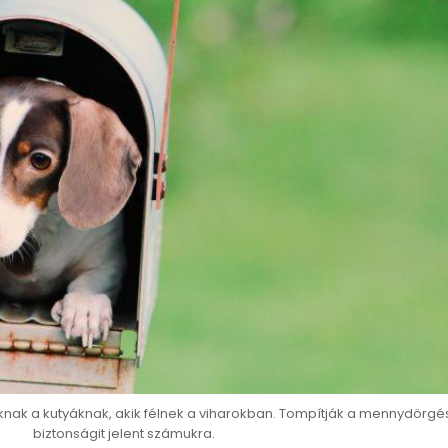
nak a kutyáknak, akik félnek a viharokban. Tompítják a mennydörgé
biztonságit jelent számukra.